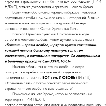
хирургии и травматологии – Клиника доктора Рошаля» (НИИ
НДХиТ), а также духовенства и прихожан нашего Храма.
Больничная обстановка нередко побуждает человека
задуматься о глубинном смысле жизни и страданий. В такие
моменты возникает потребность в духовной беседе,
исповеди и причастии Святых Христовых Таин.
Епископ Орехово-Зуевский Пантелеимон в ходе
встречи с московским больничным духовенством сказал:
«Болезнь – время особое, и рядом нужен священник,
готовый помочь больному примириться с тем
состоянием, в котором он находится. Со священником
в больницу приходит Сам ХРИСТОС!»
Именно в больничных стенах особенно остро
ощущается потребность в духовной поддержке и
напоминании о том, что
БОГ есть ЛЮБОВЬ
(1Ин.4:8).
Осознание связи с Богом помогает легче переносить
страдания — это особенно важно для детей.
Прихожане нашего Храма, который расположен на
территории НИИ НДХиТ,
всегда с теплотой встречают детей и их родителей, посещающи